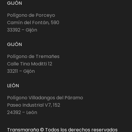
GIJÓN
Polígono de Porceyo
Camín del Fontán, 590
33392 – Gijón
GIJÓN
Polígono de Tremañes
Calle Tina Moditti 12
33211 – Gijón
LEÓN
Polígono Villadangos del Páramo
Paseo Industrial V7, 152
24392 – León
Transmaraña © Todos los derechos reservados