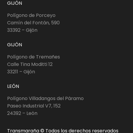
GIJÓN
Polígono de Porceyo
Camín del Fontán, 590
33392 – Gijón
GIJÓN
Polígono de Tremañes
Calle Tina Moditti 12
33211 – Gijón
LEÓN
Polígono Villadangos del Páramo
Paseo Industrial V7, 152
24392 – León
Transmaraña © Todos los derechos reservados