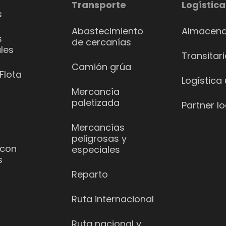
Transporte
Logística
s
Abastecimiento
Almacena
s
de cercanías
les
Transitar
Camión grúa
Flota
Logística
Mercancía
paletizada
Partner lo
Mercancías
peligrosas y
 con
especiales
s
Reparto
Ruta internacional
Ruta nacional y