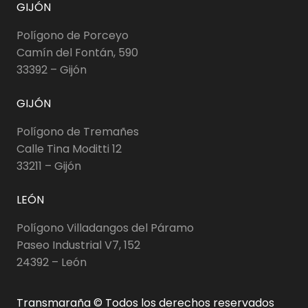
GIJÓN
Polígono de Porceyo
Camín del Fontán, 590
33392 – Gijón
GIJÓN
Polígono de Tremañes
Calle Tina Moditti 12
33211 – Gijón
LEÓN
Polígono Villadangos del Páramo
Paseo Industrial V7, 152
24392 – León
Transmaraña © Todos los derechos reservados