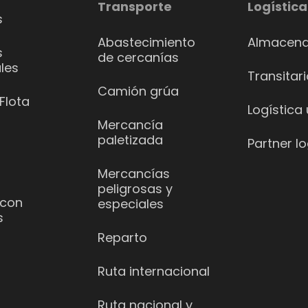
Transporte
Logística
s
Abastecimiento
Almacena
s
de cercanías
les
Transitar
Camión grúa
Flota
Logística
Mercancía
paletizada
Partner lo
Mercancías
peligrosas y
 con
especiales
s
Reparto
Ruta internacional
Ruta nacional y