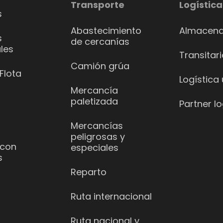
Transporte
Logística
s
Abastecimiento
Almacena
s
de cercanías
les
Transitar
Camión grúa
Flota
Logística
Mercancía
paletizada
Partner lo
Mercancías
peligrosas y
 con
especiales
s
Reparto
Ruta internacional
Ruta nacional y