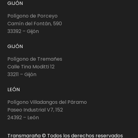
GIJÓN
Polígono de Porceyo
Camín del Fontán, 590
33392 – Gijón
GIJÓN
Polígono de Tremañes
Calle Tina Moditti 12
33211 – Gijón
LEÓN
Polígono Villadangos del Páramo
Paseo Industrial V7, 152
24392 – León
Transmaraña © Todos los derechos reservados