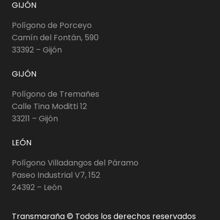
GIJÓN
Polígono de Porceyo
Camín del Fontán, 590
33392 – Gijón
GIJÓN
Polígono de Tremañes
Calle Tina Moditti 12
33211 – Gijón
LEÓN
Polígono Villadangos del Páramo
Paseo Industrial V7, 152
24392 – León
Transmaraña © Todos los derechos reservados