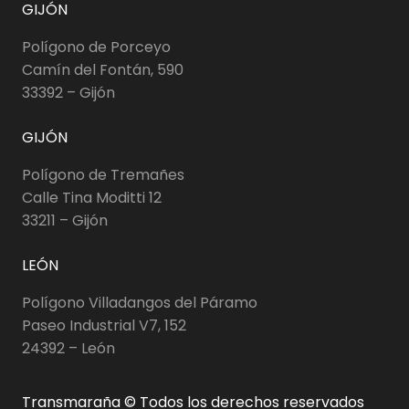
GIJÓN
Polígono de Porceyo
Camín del Fontán, 590
33392 – Gijón
GIJÓN
Polígono de Tremañes
Calle Tina Moditti 12
33211 – Gijón
LEÓN
Polígono Villadangos del Páramo
Paseo Industrial V7, 152
24392 – León
Transmaraña © Todos los derechos reservados