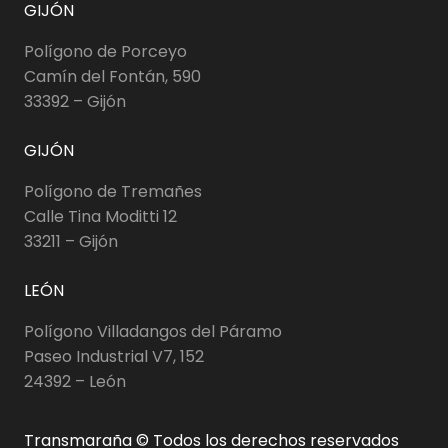
GIJÓN
Polígono de Porceyo
Camín del Fontán, 590
33392 – Gijón
GIJÓN
Polígono de Tremañes
Calle Tina Moditti 12
33211 – Gijón
LEÓN
Polígono Villadangos del Páramo
Paseo Industrial V7, 152
24392 – León
Transmaraña © Todos los derechos reservados