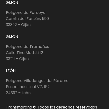
GIJÓN
Polígono de Porceyo
Camín del Fontán, 590
33392 – Gijón
GIJÓN
Polígono de Tremañes
Calle Tina Moditti 12
33211 – Gijón
LEÓN
Polígono Villadangos del Páramo
Paseo Industrial V7, 152
24392 – León
Transmaraña © Todos los derechos reservados