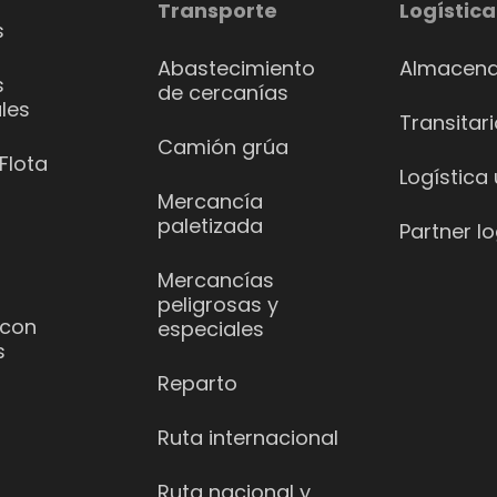
Transporte
Logística
s
Abastecimiento
Almacena
s
de cercanías
les
Transitar
Camión grúa
Flota
Logística
Mercancía
paletizada
Partner lo
Mercancías
peligrosas y
 con
especiales
s
Reparto
Ruta internacional
Ruta nacional y