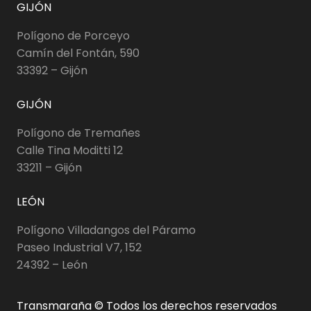
GIJÓN
Polígono de Porceyo
Camín del Fontán, 590
33392 – Gijón
GIJÓN
Polígono de Tremañes
Calle Tina Moditti 12
33211 – Gijón
LEÓN
Polígono Villadangos del Páramo
Paseo Industrial V7, 152
24392 – León
Transmaraña © Todos los derechos reservados