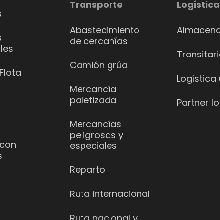
Transporte
Logística
s
Abastecimiento
Almacena
s
de cercanías
les
Transitar
Camión grúa
Flota
Logística
Mercancía
paletizada
Partner lo
Mercancías
peligrosas y
 con
especiales
s
Reparto
Ruta internacional
Ruta nacional y