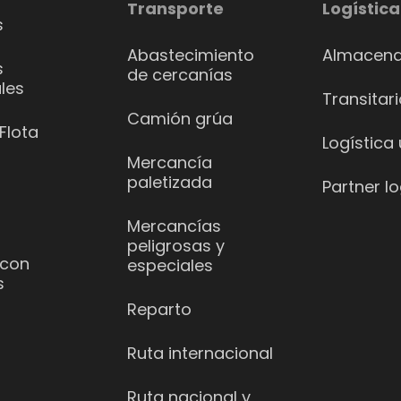
Transporte
Logística
s
Abastecimiento
Almacena
s
de cercanías
les
Transitar
Camión grúa
Flota
Logística
Mercancía
paletizada
Partner lo
Mercancías
peligrosas y
 con
especiales
s
Reparto
Ruta internacional
Ruta nacional y