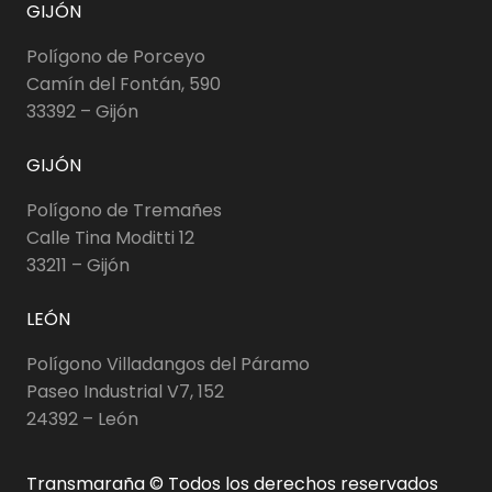
GIJÓN
Polígono de Porceyo
Camín del Fontán, 590
33392 – Gijón
GIJÓN
Polígono de Tremañes
Calle Tina Moditti 12
33211 – Gijón
LEÓN
Polígono Villadangos del Páramo
Paseo Industrial V7, 152
24392 – León
Transmaraña © Todos los derechos reservados