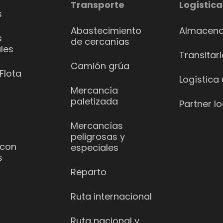
Transporte
Logística
s
Abastecimiento
Almacena
s
de cercanías
les
Transitar
Camión grúa
Flota
Logística
Mercancía
paletizada
Partner lo
Mercancías
peligrosas y
 con
especiales
s
Reparto
Ruta internacional
Ruta nacional y