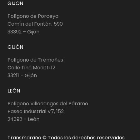
GIJÓN
Polígono de Porceyo
Camín del Fontán, 590
33392 – Gijón
GIJÓN
Polígono de Tremañes
Calle Tina Moditti 12
33211 – Gijón
LEÓN
Polígono Villadangos del Páramo
Paseo Industrial V7, 152
24392 – León
Transmaraña © Todos los derechos reservados