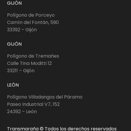
GIJÓN
Polígono de Porceyo
Camín del Fontán, 590
33392 – Gijón
GIJÓN
Polígono de Tremañes
Calle Tina Moditti 12
33211 – Gijón
LEÓN
Polígono Villadangos del Páramo
Paseo Industrial V7, 152
24392 – León
Transmaraña © Todos los derechos reservados