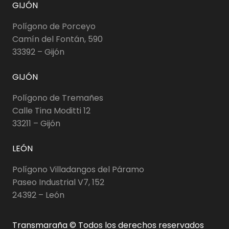
GIJÓN
Polígono de Porceyo
Camín del Fontán, 590
33392 – Gijón
GIJÓN
Polígono de Tremañes
Calle Tina Moditti 12
33211 – Gijón
LEÓN
Polígono Villadangos del Páramo
Paseo Industrial V7, 152
24392 – León
Transmaraña © Todos los derechos reservados