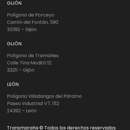
GIJÓN
Polígono de Porceyo
Camín del Fontán, 590
33392 – Gijón
GIJÓN
Polígono de Tremañes
Calle Tina Moditti 12
33211 – Gijón
LEÓN
Polígono Villadangos del Páramo
Paseo Industrial V7, 152
24392 – León
Transmaraña © Todos los derechos reservados