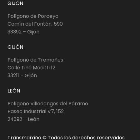
GIJÓN
Polígono de Porceyo
Camín del Fontán, 590
33392 – Gijón
GIJÓN
Polígono de Tremañes
Calle Tina Moditti 12
33211 – Gijón
LEÓN
Polígono Villadangos del Páramo
Paseo Industrial V7, 152
24392 – León
Transmaraña © Todos los derechos reservados