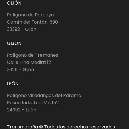
GIJÓN
Polígono de Porceyo
Camín del Fontán, 590
33392 – Gijón
GIJÓN
Polígono de Tremañes
Calle Tina Moditti 12
33211 – Gijón
LEÓN
Polígono Villadangos del Páramo
Paseo Industrial V7, 152
24392 – León
Transmaraña © Todos los derechos reservados