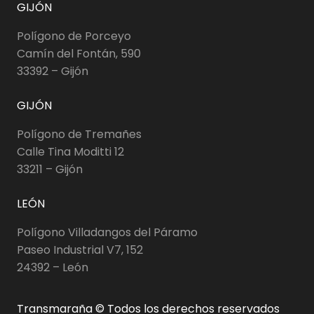
GIJÓN
Polígono de Porceyo
Camín del Fontán, 590
33392 – Gijón
GIJÓN
Polígono de Tremañes
Calle Tina Moditti 12
33211 – Gijón
LEÓN
Polígono Villadangos del Páramo
Paseo Industrial V7, 152
24392 – León
Transmaraña © Todos los derechos reservados