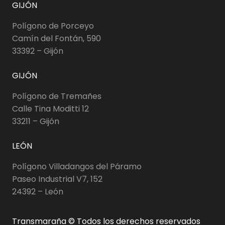
GIJÓN
Polígono de Porceyo
Camín del Fontán, 590
33392 – Gijón
GIJÓN
Polígono de Tremañes
Calle Tina Moditti 12
33211 – Gijón
LEÓN
Polígono Villadangos del Páramo
Paseo Industrial V7, 152
24392 – León
Transmaraña © Todos los derechos reservados