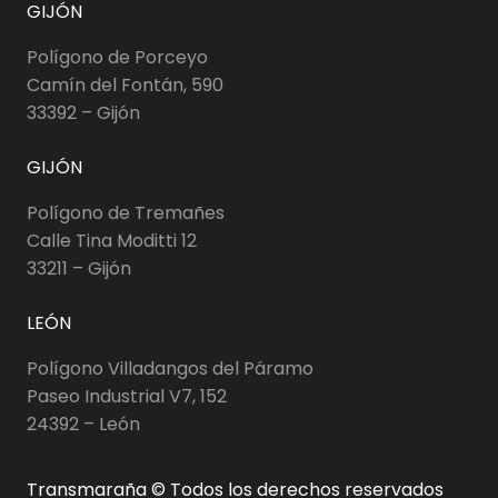
GIJÓN
Polígono de Porceyo
Camín del Fontán, 590
33392 – Gijón
GIJÓN
Polígono de Tremañes
Calle Tina Moditti 12
33211 – Gijón
LEÓN
Polígono Villadangos del Páramo
Paseo Industrial V7, 152
24392 – León
Transmaraña © Todos los derechos reservados