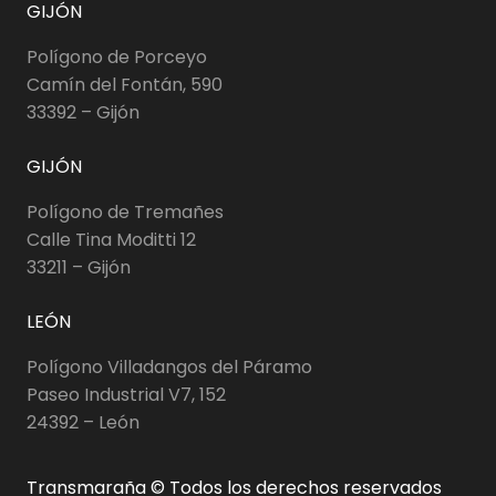
GIJÓN
Polígono de Porceyo
Camín del Fontán, 590
33392 – Gijón
GIJÓN
Polígono de Tremañes
Calle Tina Moditti 12
33211 – Gijón
LEÓN
Polígono Villadangos del Páramo
Paseo Industrial V7, 152
24392 – León
Transmaraña © Todos los derechos reservados