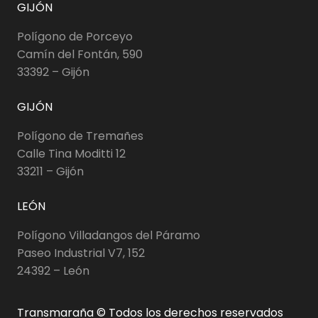
GIJÓN
Polígono de Porceyo
Camín del Fontán, 590
33392 – Gijón
GIJÓN
Polígono de Tremañes
Calle Tina Moditti 12
33211 – Gijón
LEÓN
Polígono Villadangos del Páramo
Paseo Industrial V7, 152
24392 – León
Transmaraña © Todos los derechos reservados