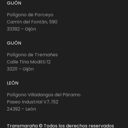
GIJÓN
Polígono de Porceyo
Camín del Fontán, 590
33392 – Gijón
GIJÓN
Polígono de Tremañes
Calle Tina Moditti 12
33211 – Gijón
LEÓN
Polígono Villadangos del Páramo
Paseo Industrial V7, 152
24392 – León
Transmaraña © Todos los derechos reservados