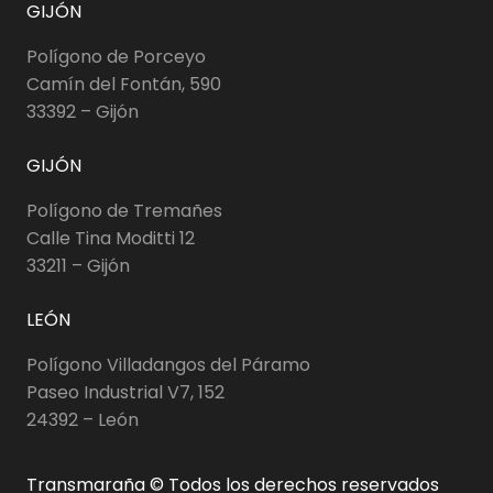
GIJÓN
Polígono de Porceyo
Camín del Fontán, 590
33392 – Gijón
GIJÓN
Polígono de Tremañes
Calle Tina Moditti 12
33211 – Gijón
LEÓN
Polígono Villadangos del Páramo
Paseo Industrial V7, 152
24392 – León
Transmaraña © Todos los derechos reservados