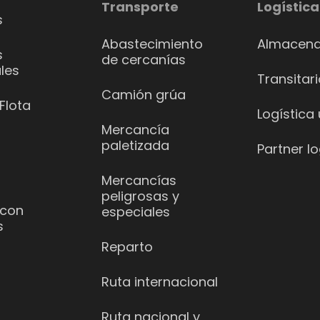
Transporte
Logística
s
Abastecimiento
Almacena
s
de cercanías
les
Transitar
Camión grúa
Flota
Logística
Mercancía
paletizada
Partner lo
Mercancías
peligrosas y
 con
especiales
s
Reparto
Ruta internacional
Ruta nacional y