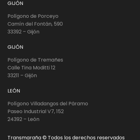
GIJÓN
Polígono de Porceyo
Camín del Fontán, 590
33392 – Gijón
GIJÓN
Polígono de Tremañes
Calle Tina Moditti 12
33211 – Gijón
LEÓN
Polígono Villadangos del Páramo
Paseo Industrial V7, 152
24392 – León
Transmaraña © Todos los derechos reservados