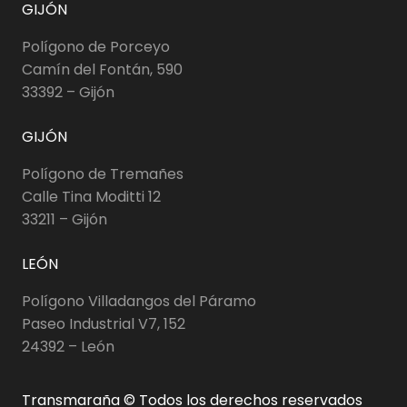
GIJÓN
Polígono de Porceyo
Camín del Fontán, 590
33392 – Gijón
GIJÓN
Polígono de Tremañes
Calle Tina Moditti 12
33211 – Gijón
LEÓN
Polígono Villadangos del Páramo
Paseo Industrial V7, 152
24392 – León
Transmaraña © Todos los derechos reservados