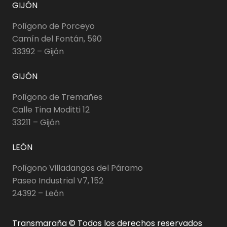
GIJÓN
Polígono de Porceyo
Camín del Fontán, 590
33392 – Gijón
GIJÓN
Polígono de Tremañes
Calle Tina Moditti 12
33211 – Gijón
LEÓN
Polígono Villadangos del Páramo
Paseo Industrial V7, 152
24392 – León
Transmaraña © Todos los derechos reservados