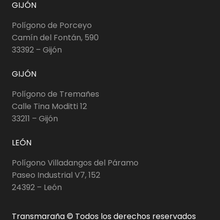
GIJÓN
Polígono de Porceyo
Camín del Fontán, 590
33392 – Gijón
GIJÓN
Polígono de Tremañes
Calle Tina Moditti 12
33211 – Gijón
LEÓN
Polígono Villadangos del Páramo
Paseo Industrial V7, 152
24392 – León
Transmaraña © Todos los derechos reservados