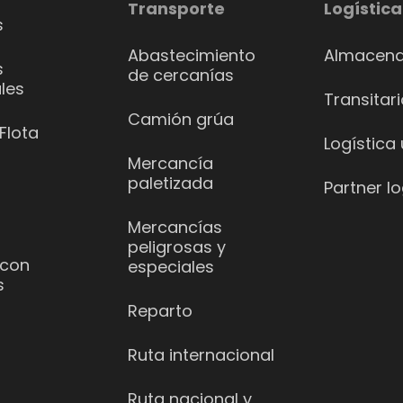
Transporte
Logística
s
Abastecimiento
Almacena
s
de cercanías
les
Transitar
Camión grúa
Flota
Logística
Mercancía
paletizada
Partner lo
Mercancías
peligrosas y
 con
especiales
s
Reparto
Ruta internacional
Ruta nacional y