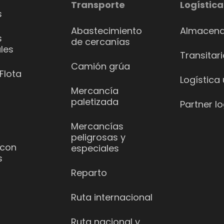
Transporte
Logística
s
Abastecimiento
Almacena
s
de cercanías
les
Transitar
Camión grúa
Flota
Logística
Mercancía
paletizada
Partner lo
Mercancías
peligrosas y
 con
especiales
s
Reparto
Ruta internacional
Ruta nacional y