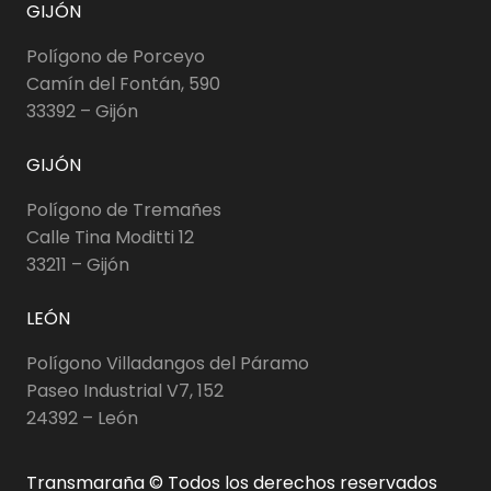
GIJÓN
Polígono de Porceyo
Camín del Fontán, 590
33392 – Gijón
GIJÓN
Polígono de Tremañes
Calle Tina Moditti 12
33211 – Gijón
LEÓN
Polígono Villadangos del Páramo
Paseo Industrial V7, 152
24392 – León
Transmaraña © Todos los derechos reservados