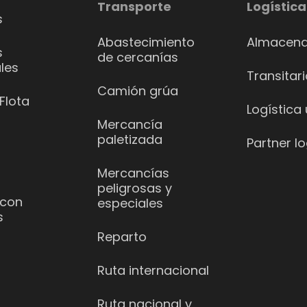
Transporte
Logística
s
Abastecimiento
Almacena
s
de cercanías
les
Transitar
Camión grúa
Flota
Logística
Mercancía
paletizada
Partner lo
Mercancías
peligrosas y
 con
especiales
s
Reparto
Ruta internacional
Ruta nacional y